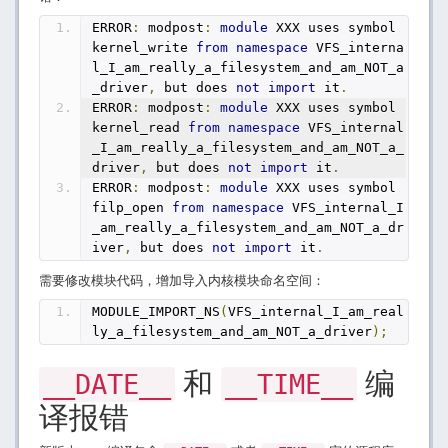
ERROR
:
 modpost
:
module
 XXX uses symbol 
kernel_write 
from
namespace
 VFS_interna
l_I_am_really_a_filesystem_and_am_NOT_a
_driver
,
 but does 
not
import
 it
.
ERROR
:
 modpost
:
module
 XXX uses symbol 
kernel_read 
from
namespace
 VFS_internal
_I_am_really_a_filesystem_and_am_NOT_a_
driver
,
 but does 
not
import
 it
.
ERROR
:
 modpost
:
module
 XXX uses symbol 
filp_open 
from
namespace
 VFS_internal_I
_am_really_a_filesystem_and_am_NOT_a_dr
iver
,
 but does 
not
import
 it
.
需要修改模块代码，增加导入内核模块命名空间：
MODULE_IMPORT_NS
(
VFS_internal_I_am_real
ly_a_filesystem_and_am_NOT_a_driver
);
和
编
__DATE__
__TIME__
译报错