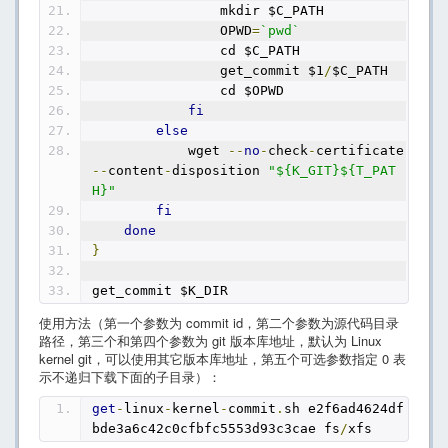
                mkdir $C_PATH
                OPWD
=
`pwd`
                cd $C_PATH
                get_commit $1
/
$C_PATH
                cd $OPWD
fi
else
            wget 
--
no
-
check
-
certificate 
--
content
-
disposition 
"${K_GIT}${T_PAT
H}"
fi
done
}
get_commit $K_DIR
使用方法（第一个参数为 commit id，第二个参数为源代码目录
路径，第三个和第四个参数为 git 版本库地址，默认为 Linux
kernel git，可以使用其它版本库地址，第五个可选参数指定 0 表
示不递归下载下面的子目录）：
get
-
linux
-
kernel
-
commit
.
sh e2f6ad4624df
bde3a6c42c0cfbfc5553d93c3cae fs
/
xfs