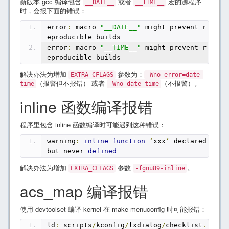
新版本 gcc 编译包含
或者
宏的源程序
__DATE__
__TIME__
时，会报下面的错误：
error
:
 macro 
"__DATE__"
 might prevent r
eproducible builds
error
:
 macro 
"__TIME__"
 might prevent r
eproducible builds
解决办法为增加
参数为：
EXTRA_CFLAGS
-Wno-error=date-
（报警但不报错） 或者
（不报警）。
time
-Wno-date-time
inline 函数编译报错
程序里包含 inline 函数编译时可能遇到这种错误：
warning
:
inline
function
‘
xxx
’
 declared 
but never 
defined
解决办法为增加
参数
。
EXTRA_CFLAGS
-fgnu89-inline
acs_map 编译报错
使用 devtoolset 编译 kernel 在 make menuconfig 时可能报错：
ld
:
 scripts
/
kconfig
/
lxdialog
/
checklist
.