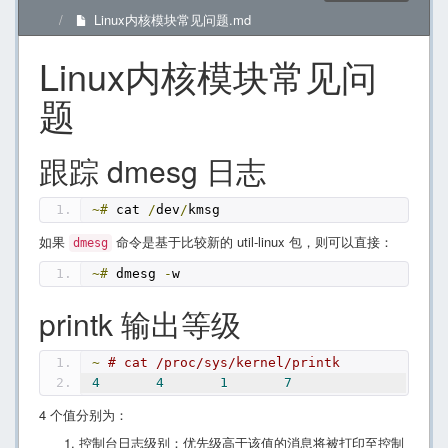
Linux内核模块常见问题.md
Linux内核模块常见问
题
跟踪 dmesg 日志
~#
 cat 
/
dev
/
kmsg
如果
命令是基于比较新的 util-linux 包，则可以直接：
dmesg
~#
 dmesg 
-
w
printk 输出等级
~
# cat /proc/sys/kernel/printk
4
4
1
7
4 个值分别为：
控制台日志级别：优先级高于该值的消息将被打印至控制