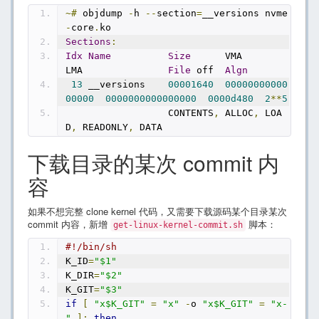
~#
 objdump 
-
h 
--
section
=
__versions nvme
-
core
.
ko
Sections
:
Idx
Name
Size
      VMA               
LMA               
File
 off  
Algn
13
 __versions    
00001640
00000000000
00000
0000000000000000
0000d480
2
**
5
                  CONTENTS
,
 ALLOC
,
 LOA
D
,
 READONLY
,
 DATA
下载目录的某次 commit 内
容
如果不想完整 clone kernel 代码，又需要下载源码某个目录某次
commit 内容，新增
脚本：
get-linux-kernel-commit.sh
#!/bin/sh
K_ID
=
"$1"
K_DIR
=
"$2"
K_GIT
=
"$3"
if
[
"x$K_GIT"
=
"x"
-
o 
"x$K_GIT"
=
"x-
"
];
then