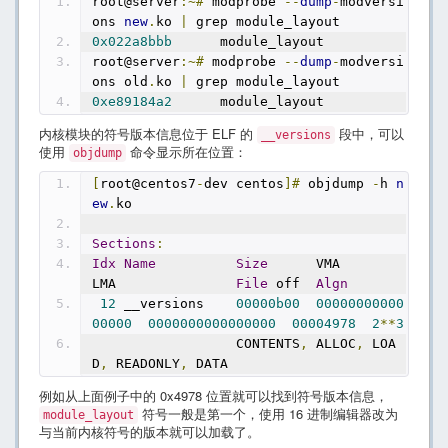
root@server
:~#
 modprobe 
--
dump
-
modversi
ons 
new
.
ko 
|
 grep module_layout
0x022a8bbb
      module_layout
root@server
:~#
 modprobe 
--
dump
-
modversi
ons old
.
ko 
|
 grep module_layout
0xe89184a2
      module_layout
内核模块的符号版本信息位于 ELF 的
段中，可以
__versions
使用
命令显示所在位置：
objdump
[
root@centos7
-
dev centos
]#
 objdump 
-
h 
n
ew
.
ko
Sections
:
Idx
Name
Size
      VMA               
LMA               
File
 off  
Algn
12
 __versions    
00000b00
00000000000
00000
0000000000000000
00004978
2
**
3
                  CONTENTS
,
 ALLOC
,
 LOA
D
,
 READONLY
,
 DATA
例如从上面例子中的 0x4978 位置就可以找到符号版本信息，
符号一般是第一个，使用 16 进制编辑器改为
module_layout
与当前内核符号的版本就可以加载了。