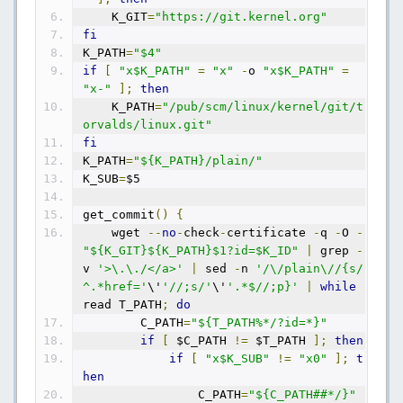
    K_GIT
=
"https://git.kernel.org"
fi
K_PATH
=
"$4"
if
[
"x$K_PATH"
=
"x"
-
o 
"x$K_PATH"
=
"x-"
];
then
    K_PATH
=
"/pub/scm/linux/kernel/git/t
orvalds/linux.git"
fi
K_PATH
=
"${K_PATH}/plain/"
K_SUB
=
$5
get_commit
()
{
    wget 
--
no
-
check
-
certificate 
-
q 
-
O 
-
"${K_GIT}${K_PATH}$1?id=$K_ID"
|
 grep 
-
v 
'>\.\./</a>'
|
 sed 
-
n 
'/\/plain\//{s/
^.*href='
\'
'//;s/'
\'
'.*$//;p}'
|
while
read T_PATH
;
do
        C_PATH
=
"${T_PATH%*/?id=*}"
if
[
 $C_PATH 
!=
 $T_PATH 
];
then
if
[
"x$K_SUB"
!=
"x0"
];
t
hen
                C_PATH
=
"${C_PATH##*/}"