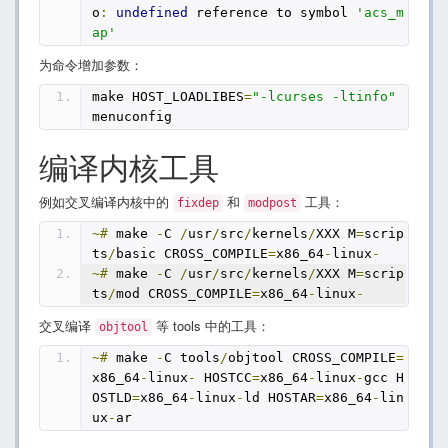
o
:
undefined
 reference to symbol 
'acs_m
ap'
为命令增加参数：
make HOST_LOADLIBES
=
"-lcurses -ltinfo"
menuconfig
编译内核工具
例如交叉编译内核中的
和
工具：
fixdep
modpost
~#
 make 
-
C 
/
usr
/
src
/
kernels
/
XXX M
=
scrip
ts
/
basic CROSS_COMPILE
=
x86_64
-
linux
-
~#
 make 
-
C 
/
usr
/
src
/
kernels
/
XXX M
=
scrip
ts
/
mod CROSS_COMPILE
=
x86_64
-
linux
-
交叉编译
等 tools 中的工具：
objtool
~#
 make 
-
C tools
/
objtool CROSS_COMPILE
=
x86_64
-
linux
-
 HOSTCC
=
x86_64
-
linux
-
gcc H
OSTLD
=
x86_64
-
linux
-
ld HOSTAR
=
x86_64
-
lin
ux
-
ar